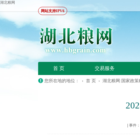
湖北粮网
网站支持IPV6
首 页
交易服务
您所在地的地位： ›
首 页
›
湖北粮网:国家政策
2
|
事件：20